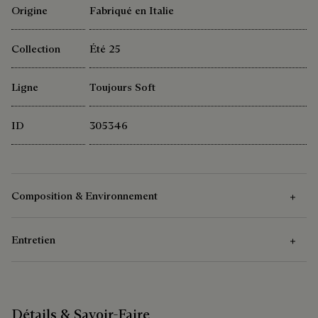
Origine
Fabriqué en Italie
Collection
Été 25
Ligne
Toujours Soft
ID
305346
Composition & Environnement
Entretien
Composition
Cuir de veau Venezia
Instructions d’Entretien
Doublure en coton et lin
Détails & Savoir-Faire