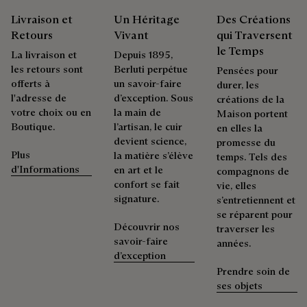
Réparabilité
Découvrez nos engagements
Livraison et
Un Héritage
Des Créations
Retours
Vivant
qui Traversent
Héritière d'Alessandro Berluti, à la fois bottier et cordonnier,
le Temps
La livraison et
Depuis 1895,
la Maison Berluti est circulaire par essence et rien n'est plus
les retours sont
Berluti perpétue
normal que de mettre à disposition de nos clients, des soins
Pensées pour
offerts à
un savoir-faire
et des réparations pour prolonger la vie de leur produit. Qu'il
durer, les
l'adresse de
d’exception. Sous
s'agisse de souliers, de maroquinerie ou de prêt-à-porter, nos
créations de la
votre choix ou en
la main de
ateliers proposent une palette de services permettant à
Maison portent
Boutique.
l’artisan, le cuir
chacun de porter ses produits, en beauté, le plus longtemps
en elles la
devient science,
possible.
promesse du
Plus
la matière s’élève
temps. Tels des
Prolonger la vie du produit
d'Informations
en art et le
compagnons de
confort se fait
vie, elles
signature.
s’entretiennent et
se réparent pour
Découvrir nos
traverser les
savoir-faire
années.
d’exception
Prendre soin de
ses objets