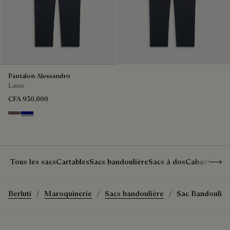
Pantalon Alessandro
Laine
CFA 930,800
Moss
Deep Blue
Show 
Tous les sacs
Cartables
Sacs bandoulière
Sacs à dos
Cabas
Sacs 
Berluti
Maroquinerie
Sacs bandoulière
Sac Bandoulièr