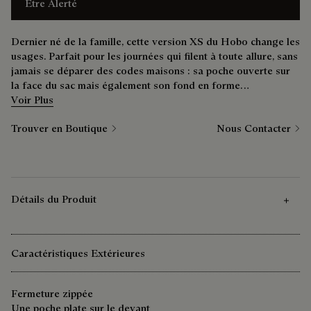
Être Alerté
Dernier né de la famille, cette version XS du Hobo change les
usages. Parfait pour les journées qui filent à toute allure, sans
jamais se déparer des codes maisons : sa poche ouverte sur
la face du sac mais également son fond en forme
d’enveloppe, inspiré de la ligne Toujours.
Voir Plus
Trouver en Boutique
Nous Contacter
Détails du Produit
Caractéristiques Extérieures
Fermeture zippée
Une poche plate sur le devant