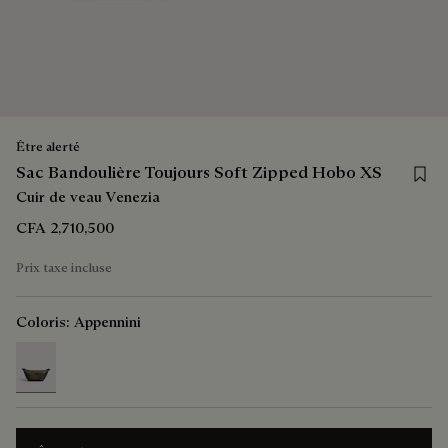
Être alerté
Save 
Sac Bandoulière Toujours Soft Zipped Hobo XS
Cuir de veau Venezia
CFA 2,710,500
Prix taxe incluse
Coloris:
Appennini
selected