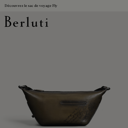
Découvrez le sac de voyage Fly
Page d'Accueil Berluti