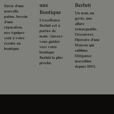
une
Berluti
Envie d'une
nouvelle
Boutique
Un nom, un
patine, besoin
geste, une
L'excellence
d'une
allure
Berluti est à
réparation,
remarquable.
portée de
nos équipes
Découvrez
main : laissez-
sont à votre
l’histoire d’une
vous guider
écoute en
Maison qui
vers votre
boutique.
sublime
boutique
l’élégance
Berluti la plus
masculine
proche.
depuis 1895.