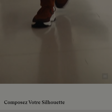
Pau
Composez Votre Silhouette