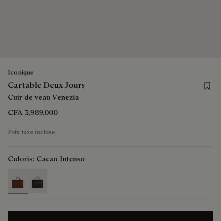
Iconique
Save 
Cartable Deux Jours
Cuir de veau Venezia
CFA 3,989,000
Prix taxe incluse
Coloris:
Cacao Intenso
selected