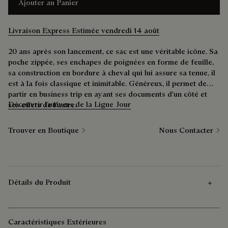
Ajouter au Panier
Livraison Express Estimée vendredi 14 août
20 ans après son lancement, ce sac est une véritable icône. Sa
poche zippée, ses enchapes de poignées en forme de feuille,
sa construction en bordure à cheval qui lui assure sa tenue, il
est à la fois classique et inimitable. Généreux, il permet de
partir en business trip en ayant ses documents d'un côté et
Découvrir l’univers de la Ligne Jour
ses effets de l'autre.
Trouver en Boutique
Nous Contacter
Détails du Produit
Caractéristiques Extérieures