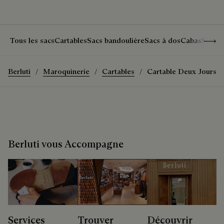
Show 
Tous les sacs
Cartables
Sacs bandoulière
Sacs à dos
Cabas
Sacs 
Berluti
Maroquinerie
Cartables
Cartable Deux Jours
Berluti vous Accompagne
Services
Trouver
Découvrir