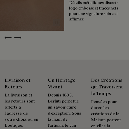
reflet d'une histoire et d'émotions. Une soixantaine de
Détails métalliques discrets,
Emballages
nuances sont disponibles en boutique, pour une patine qui
logo embossé et tracés nets
évolue au rythme de la vie.
pour une signature sobre et
affirmée
Berluti privilégie des emballages respectueux de
Apprivoiser la patine
Pause
l'environnement, sans plastique vierge d'origine fossile,
conçus à partir de matériaux durables et recyclés.
Previous
Next
Réparabilité
Découvrez nos engagements
Héritière d'Alessandro Berluti, à la fois bottier et cordonnier,
la Maison Berluti est circulaire par essence et rien n'est plus
normal que de mettre à disposition de nos clients, des soins
et des réparations pour prolonger la vie de leur produit. Qu'il
s'agisse de souliers, de maroquinerie ou de prêt-à-porter, nos
Livraison et
Un Héritage
Des Créations
ateliers proposent une palette de services permettant à
Retours
Vivant
qui Traversent
chacun de porter ses produits, en beauté, le plus longtemps
le Temps
La livraison et
Depuis 1895,
possible.
les retours sont
Berluti perpétue
Pensées pour
Prolonger la vie du produit
offerts à
un savoir-faire
durer, les
l'adresse de
d’exception. Sous
créations de la
votre choix ou en
la main de
Maison portent
Boutique.
l’artisan, le cuir
en elles la