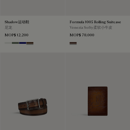
Shadow运动鞋
Formula 1005 Rolling Suitcase
尼龙
Venezia Softy柔软小牛皮
MOP$ 12,200
MOP$ 78,000
Cloud White
Leaf Green
Midnight Blue
Earth Brown
Soft Brown