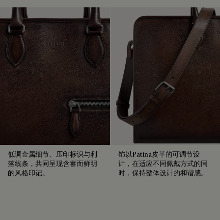
Berluti 积极倡导使用可持续原材料。目前，品牌所使用的超过
Venezia柔软皮革的护理需先使用软布去除污渍，再涂上透明的
92% 的关键原材料已经通过了最严格的认证标准。
皮革护理蜡以滋养和保护皮革。然后用抛光手套用力擦拭以充
探寻材质本源
分恢复皮革的原有光泽。
领略悉心呵护的仪式感
包装
可修复性
Berluti 优先采用环保包装，不含原始化石塑料，全都使用可持
续和回收材料制成。
承袭创始人Alessandro Berluti兼具制靴与修鞋的匠艺传承，
我们的匠心承诺
Berluti自诞生之初便秉持循环理念，悉心为顾客提供养护与修
复服务，令每件作品的生命得以延续。 无论是鞋履、皮具，还
是成衣，我们的工坊皆提供多样化的修复与保养服务，令每件
作品皆能优雅长久地陪伴在顾客身边。
低调金属细节、压印标识与利
饰以Patina皮革的可调节设
延续作品的生命力
落线条，共同呈现含蓄而鲜明
计，在适应不同佩戴方式的同
的风格印记。
时，保持整体设计的和谐感。