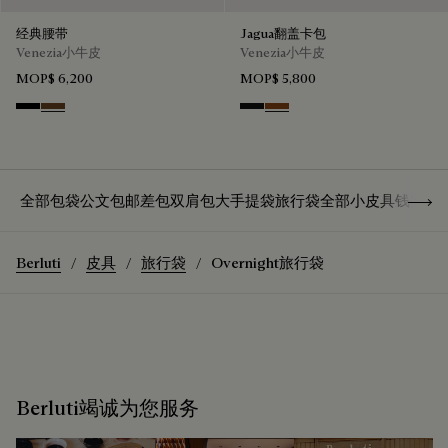
经典腰带
Jagua翻盖卡包
Venezia小牛皮
Venezia小牛皮
MOP$ 6,200
MOP$ 5,800
Nero
Tobacco Bis
Nero Grigio
Cacao Intenso
Show 
全部包袋
公文包
邮差包
双肩包
大手提袋
旅行袋
全部小皮具
钱夹
卡
Berluti
皮具
旅行袋
Overnight旅行袋
Berluti竭诚为您服务