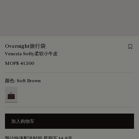
Save 
Overnight旅行袋
Venezia Softy柔软小牛皮
MOP$ 41,500
颜色:
Soft Brown
selected
加入购物车
预计快递配送时间 星期五 14 8月