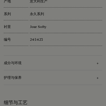
产地
意大利生产
系列
永久系列
衬里
Jour Softy
编号
245423
成分与环境
护理与保养
成分
Venezia柔软皮革
护理说明
棉/亚麻衬里
细节与工艺