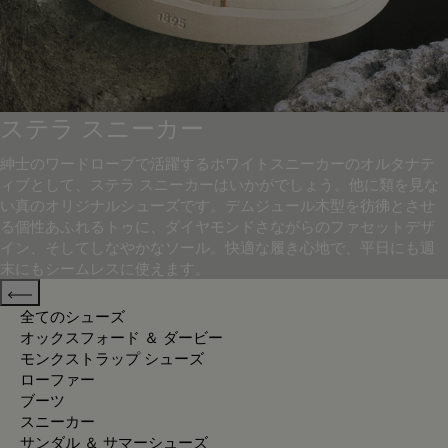
ステラ スニーカー
紳士のワードローブで活躍するホワイトスニーカーのオルタナテ
ィブとして、ステラ スニーカーはいかがでしょう。他に類を見な
い真のオリジナルシューズです。デムジュール木型を彷彿とさせ
る個性あふれるトゥに、ダイヤモンドさながらのファセットデザ
イン、そしてしなやかなソール。快適な履き心地で、平日にも週
末にもシームレスに使えます。
Previous categories
全てのシューズ
オックスフォード ＆ ダービー
モンクストラップ シューズ
ローファー
ブーツ
スニーカー
サンダル ＆ サマーシューズ