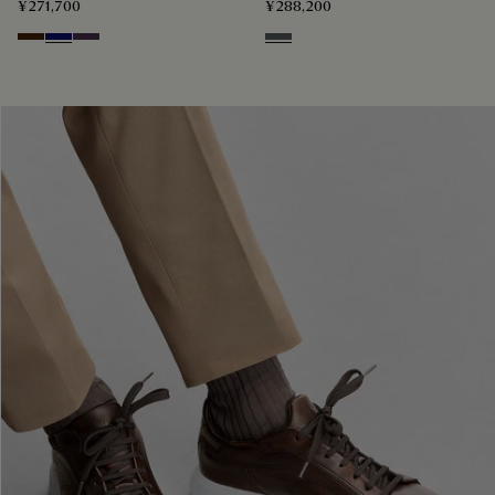
¥271,700
¥288,200
Marrone Intenso
Abisso
Plum
Iron Grey