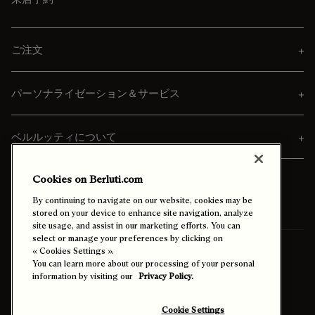
ご注文
パーソナライゼーション＆サービス
ベルルッティについて
Cookies on Berluti.com
By continuing to navigate on our website, cookies may be
stored on your device to enhance site navigation, analyze
site usage, and assist in our marketing efforts. You can
select or manage your preferences by clicking on
送付先
日本 (日本語)
« Cookies Settings ».
You can learn more about our processing of your personal
information by visiting our
Privacy Policy.
ハイコントラストを有効にする
Cookie Settings