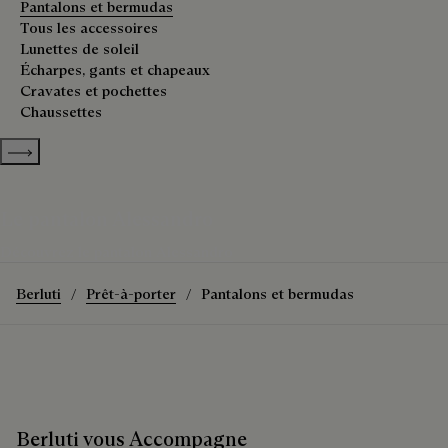
Pantalons et bermudas
Tous les accessoires
Lunettes de soleil
Écharpes, gants et chapeaux
Cravates et pochettes
Chaussettes
Show more categories
Le pantalon Alessandro
Découvrez le pantalon Alessandro
Berluti
Prêt-à-porter
Pantalons et bermudas
Berluti vous Accompagne