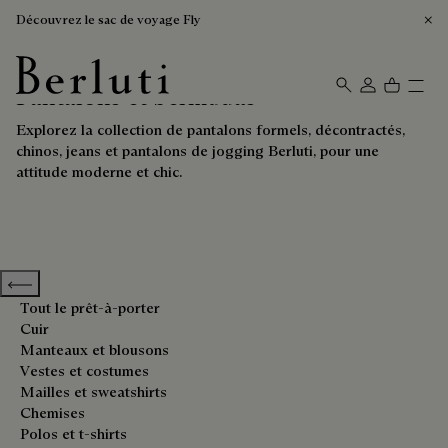
Découvrez le sac de voyage Fly
Pantalons et bermudas
Page d'Accueil Berluti
Explorez la collection de pantalons formels, décontractés,
chinos, jeans et pantalons de jogging Berluti, pour une
attitude moderne et chic.
Previous categories
Tout le prêt-à-porter
Cuir
Manteaux et blousons
Vestes et costumes
Mailles et sweatshirts
Chemises
Polos et t-shirts