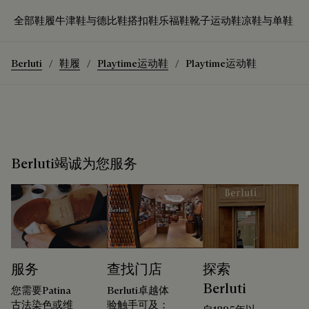
全部鞋履
牛津鞋与德比鞋
搭扣鞋
乐福鞋
靴子
运动鞋
凉鞋与单鞋
Berluti
鞋履
Playtime运动鞋
Playtime运动鞋
Berluti竭诚为您服务
服务
查找门店
探索
Berluti
您需要Patina
Berluti卓越体
古法染色或维
验触手可及：