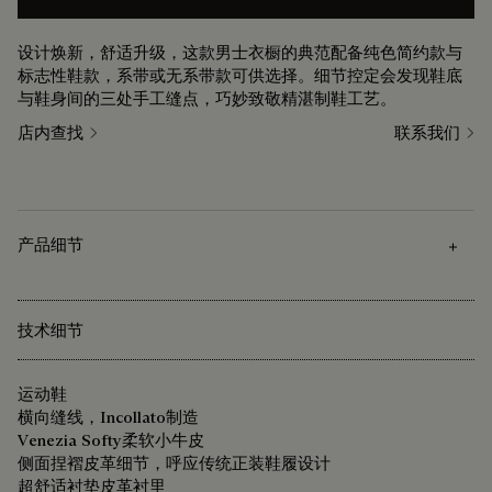
设计焕新，舒适升级，这款男士衣橱的典范配备纯色简约款与
标志性鞋款，系带或无系带款可供选择。细节控定会发现鞋底
与鞋身间的三处手工缝点，巧妙致敬精湛制鞋工艺。
店内查找
联系我们
产品细节
技术细节
运动鞋
横向缝线，Incollato制造
Venezia Softy柔软小牛皮
侧面捏褶皮革细节，呼应传统正装鞋履设计
超舒适衬垫皮革衬里