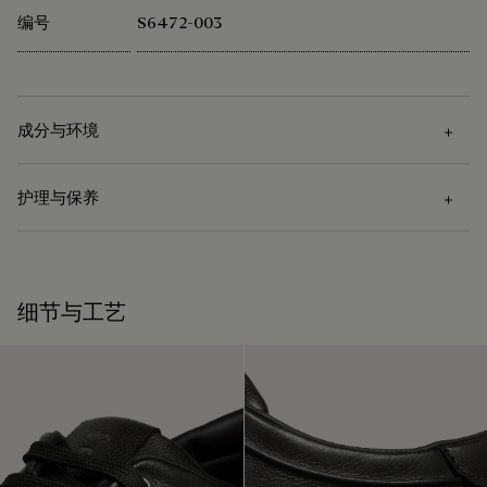
编号
S6472-003
成分与环境
护理与保养
成分
Venezia Softy柔软小牛皮 - 仅可在相同或较深的色调上转色
护理说明
细节与工艺
Berluti 积极倡导使用可持续原材料。目前，品牌所使用的超过
92% 的关键原材料已经通过了最严格的认证标准。
Venezia皮革的护理需先使用软布去除污渍，再涂上颜色合适的
探寻材质本源
护理蜡以滋养和保护皮革。然后用抛光手套用力擦拭，令其焕
发光泽。
领略悉心呵护的仪式感
包装