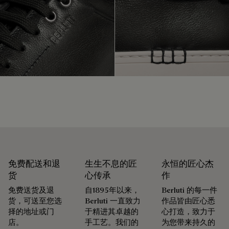
可修复性
Berluti 优先采用环保包装，不含原始化石塑料，全都使用可持
续和回收材料制成。
我们的匠心承诺
承袭创始人Alessandro Berluti兼具制靴与修鞋的匠艺传承，
Berluti自诞生之初便秉持循环理念，悉心为顾客提供养护与修
复服务，令每件作品的生命得以延续。 无论是鞋履、皮具，还
是成衣，我们的工坊皆提供多样化的修复与保养服务，令每件
作品皆能优雅长久地陪伴在顾客身边。
延续作品的生命力
免费配送和退
生生不息的匠
永恒的匠心杰
货
心传承
作
免费送货及退
自1895年以来，
Berluti 的每一件
货，可送至您选
Berluti 一直致力
作品皆由匠心悉
择的地址或门
于精进其卓越的
心打造，致力于
店。
手工艺。我们的
为您带来持久的