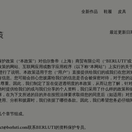
全新作品
鞋履
皮具
最近更新日期
策
护政策（“本政策”）对伯尔鲁帝（上海）商贸有限公司（“BERLUTI”或
政策的网站、互联网应用或数字应用程序（以下称“本网站”）上实行的关
政策进行了说明。本政策适用于您（“用户”）直接提供给我们的或我们在您
有信息。您可能会担心您披露给我们的信息是否会被保密对待，对于您的
I表示尊重。因此，我们制定了旨在促进透明度的本政策，从而让您了解，针
动时提供给我们的或与我们分享的个人资料，我们采用了什么样的政策和
解，在为下文所述的目的并在按照法律要求取得您的同意后（如适用）对
使用、分析和披露时，我们依据了哪些条款。因此，我们希望您务必仔细
几个章节组成。
ct@berluti.com联系BERLUTI的资料保护专员。