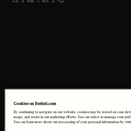
联系我们
订单
Cookies on Berluti.com
致电 +44 20 3901 2683
付款
By continuing to navigate on our website, cookies may be stored on your devic
发送电子邮件给我们
配送
usage, and assist in our marketing efforts. You can select or manage your pre
门店查询
退货
You can learn more about our processing of your personal information by visi
店内预约
設定Cookies