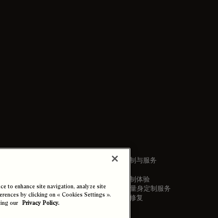
专属定制与服务
专属定制体验
e to enhance site navigation, analyze site
Berluti量身定制服务
ferences by clicking on « Cookies Settings ».
保养与修复
ting our
Privacy Policy.