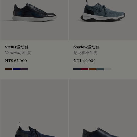
Stellar运动鞋
Shadow运动鞋
Venezia小牛皮
尼龙和小牛皮
NT$ 63,000
NT$ 49,000
Marrone Intenso
Abisso
Plum
Navy
Saint Emilion Tri
Toffee
Stone Denim
White