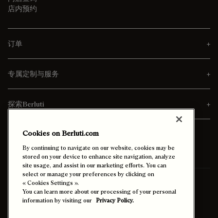
店内预约
订单
专属定制与服务
探索Berluti
Cookies on Berluti.com
By continuing to navigate on our website, cookies may be
stored on your device to enhance site navigation, analyze
site usage, and assist in our marketing efforts. You can
select or manage your preferences by clicking on
寄送至
台灣 (中文)
« Cookies Settings ».
You can learn more about our processing of your personal
information by visiting our
Privacy Policy.
启用高对比度模式