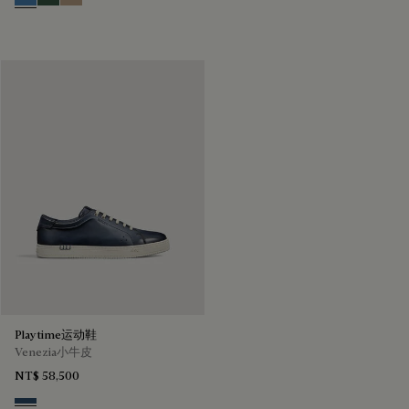
Aveiro
Green
Beige
Playtime运动鞋
Venezia小牛皮
NT$ 58,500
Blu Minerale