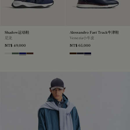
Shadow运动鞋
Alessandro Fast Track牛津鞋
尼龙
Venezia小牛皮
NT$ 49,000
NT$ 65,000
Cloud White
Leaf Green
Midnight Blue
Earth Brown
Marrone Intenso
Nero Fume
Nero Blu