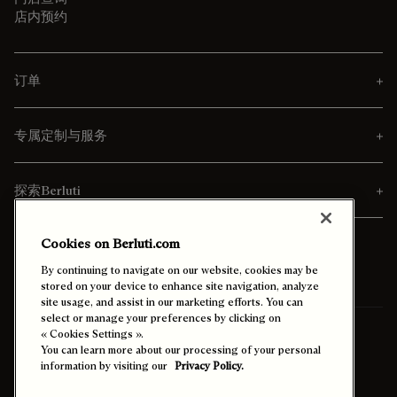
店内预约
订单
专属定制与服务
探索Berluti
Cookies on Berluti.com
By continuing to navigate on our website, cookies may be
stored on your device to enhance site navigation, analyze
site usage, and assist in our marketing efforts. You can
select or manage your preferences by clicking on
寄送至
台灣 (中文)
« Cookies Settings ».
You can learn more about our processing of your personal
information by visiting our
Privacy Policy.
启用高对比度模式