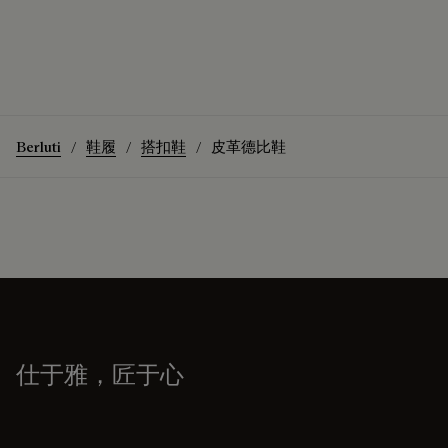
Berluti
鞋履
搭扣鞋
皮革德比鞋
仕于雅，匠于心