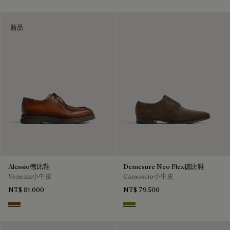
新品
Alessio德比鞋
Demesure Neo Flex德比鞋
Venezia小牛皮
Camoscio小牛皮
NT$ 81,000
NT$ 79,500
Dark Honey
Olive Green