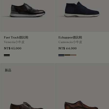
Fast Track德比鞋
Echappee德比鞋
Venezia小牛皮
Camoscio小牛皮
NT$ 65,000
NT$ 44,000
Nero Grigio
Blu
Pine Green
Beige
新品