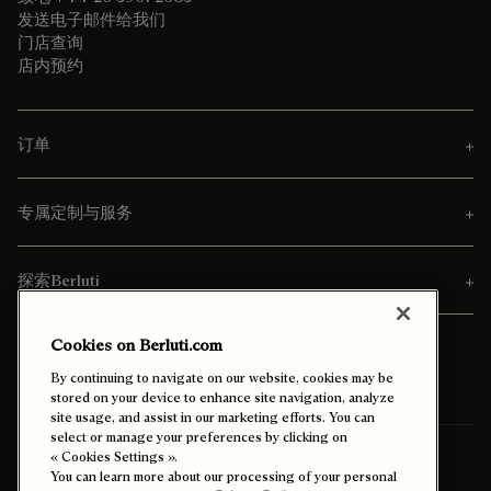
发送电子邮件给我们
门店查询
店内预约
订单
专属定制与服务
探索Berluti
Cookies on Berluti.com
By continuing to navigate on our website, cookies may be
stored on your device to enhance site navigation, analyze
site usage, and assist in our marketing efforts. You can
select or manage your preferences by clicking on
« Cookies Settings ».
寄送至
台灣 (中文)
You can learn more about our processing of your personal