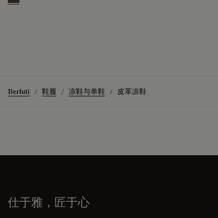
Grey
Berluti
鞋履
凉鞋与单鞋
皮革凉鞋
仕于雅，匠于心