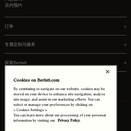
店内预约
订单
专属定制与服务
探索Berluti
Cookies on Berluti.com
By continuing to navigate on our website, cookies may be
stored on your device to enhance site navigation, analyze
site usage, and assist in our marketing efforts. You can
select or manage your preferences by clicking on
寄送至
台灣 (中文)
« Cookies Settings ».
You can learn more about our processing of your personal
information by visiting our
Privacy Policy.
启用高对比度模式