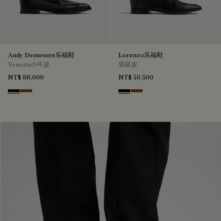
Andy Demesure乐福鞋
Lorenzo乐福鞋
Venezia小牛皮
袋鼠皮
NT$ 88,000
NT$ 50,500
Nero Grigio
Cacao Intenso
Nero
Tabacco