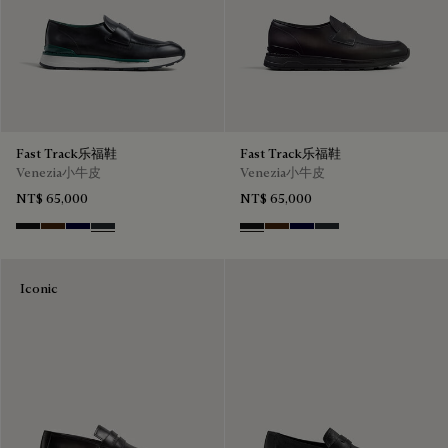
Fast Track乐福鞋
Fast Track乐福鞋
Venezia小牛皮
Venezia小牛皮
NT$ 65,000
NT$ 65,000
Nero Grigio
Marrone Intenso
Nero Blu
Nero Fume
Nero Grigio
Marrone Intenso
Nero Blu
Nero Fume
Iconic