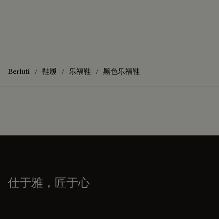
Berluti
鞋履
乐福鞋
黑色乐福鞋
仕于雅，匠于心