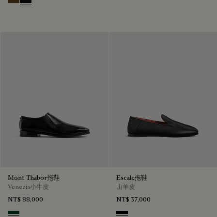
Tobacco Bis
Nero Grigio
Mont-Thabor拖鞋
Escale拖鞋
Venezia小牛皮
山羊皮
NT$ 88,000
NT$ 37,000
Scarabee
Nero