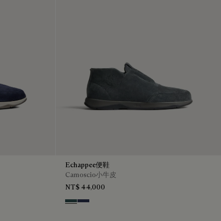
Echappee便鞋
Camoscio小牛皮
NT$ 44,000
Asphalt
Blu