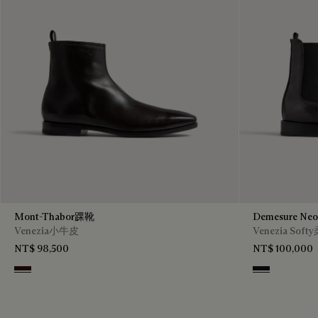
Mont-Thabor踝靴
Demesure N
Venezia小牛皮
Venezia So
NT$ 98,500
NT$ 100,000
Fondant
Nero Grigio