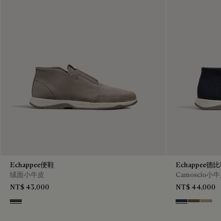
Echappee便鞋
Echappee德
绒面小牛皮
Camoscio小
NT$ 43,000
NT$ 44,000
Grey
Blu
Pine Gree
Beige