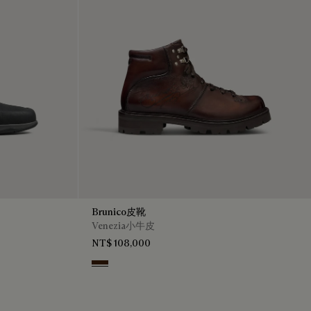
Brunico皮靴
Venezia小牛皮
NT$ 108,000
Marrone Intenso