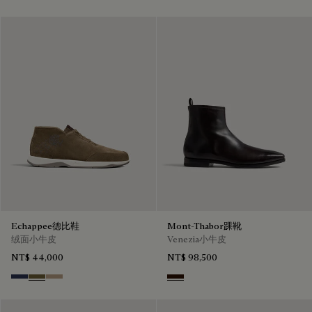
Echappee德比鞋
Mont-Thabor踝靴
绒面小牛皮
Venezia小牛皮
NT$ 44,000
NT$ 98,500
Blu
Pine Green
Beige
Fondant