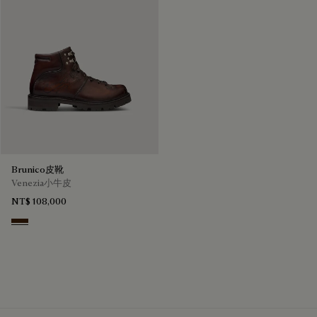
Brunico皮靴
Venezia小牛皮
NT$ 108,000
Marrone Intenso