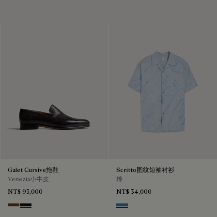
Galet Cursive拖鞋
Scritto图纹短袖衬衫
Venezia小牛皮
棉
NT$ 93,000
NT$ 34,000
Tobacco Bis
Nero Grigio
Middle Blue