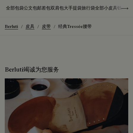
Show 
全部包袋
公文包
邮差包
双肩包
大手提袋
旅行袋
全部小皮具
钱夹
卡
Berluti
皮具
皮带
经典Tressée腰带
Berluti竭诚为您服务