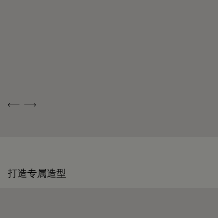
匠人将皮革提升
愉悦。只需悉心
了解更多
至科学的境界，
呵护与适时修
不仅赋予材质以
复，我们的每一
非凡的艺术美
件作品便能历久
感，更将舒适度
弥新，成为您一
视为无上的荣耀
生的珍伴。
探索我们卓越的
悉心呵护您的
手工艺
Berluti 作品
Previous
Next
打造专属造型