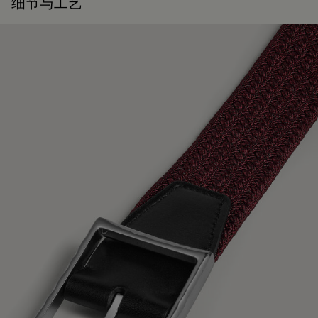
细节与工艺
尺寸
Berluti 积极倡导使用可持续原材料。目前，品牌所使用的超过
小牛皮的护理需先使用软布去除污渍，再涂上透明的皮革护理
92% 的关键原材料已经通过了最严格的认证标准。
蜡以滋养和保护皮革。然后用抛光手套用力擦拭以充分恢复皮
带宽： 35毫米
探寻材质本源
革的原有光泽。
可提供尺码为75到120
建议使用软毛刷清洁纺织品。
产地
意大利生产
包装
可修复性
系列
26冬季系列
Berluti 优先采用环保包装，不含原始化石塑料，全都使用可持
续和回收材料制成。
承袭创始人Alessandro Berluti兼具制靴与修鞋的匠艺传承，
衬里
Berluti自诞生之初便秉持循环理念，悉心为顾客提供养护与修
Classic
我们的匠心承诺
复服务，令每件作品的生命得以延续。 无论是鞋履、皮具，还
是成衣，我们的工坊皆提供多样化的修复与保养服务，令每件
编号
C0083-017
作品皆能优雅长久地陪伴在顾客身边。
延续作品的生命力