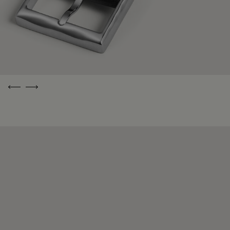
Previous
Next
免费配送和退
生生不息的匠
永恒的匠心杰
货
心传承
作
免费送货及退
自1895年以来，
Berluti 的每一件
货，可送至您选
Berluti 一直致力
作品皆由匠心悉
择的地址或门
于精进其卓越的
心打造，致力于
店。
手工艺。我们的
为您带来持久的