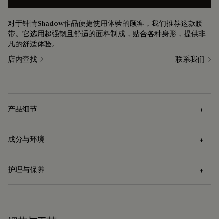
对于钟情Shadow作品便捷使用体验的顾客，我们推荐这款腰
带。它选用超强韧且舒适的面料制成，贴合各种身形，提供非
凡的舒适体验。
店内查找
联系我们
产品细节
成分与环境
技术细节
护理与保养
锤制金属双边针扣
成分
镀钯饰面
编织弹性织物
护理说明
小牛皮装饰