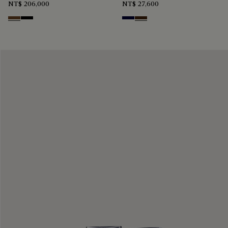
NT$ 206,000
NT$ 27,600
Tobacco Bis
Nero
Nero Blu
Marrone Intenso