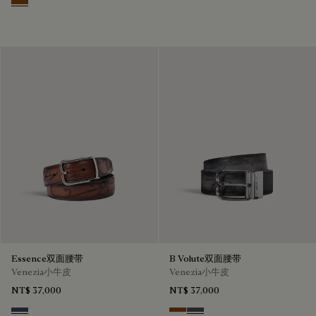
Dark Honey
Essence双面腰带
B Volute双面腰带
Venezia小牛皮
Venezia小牛皮
NT$ 37,000
NT$ 37,000
Nero & Tobacco Bis
Nero Grigio & Mogano
Mogano & Nero Grigio