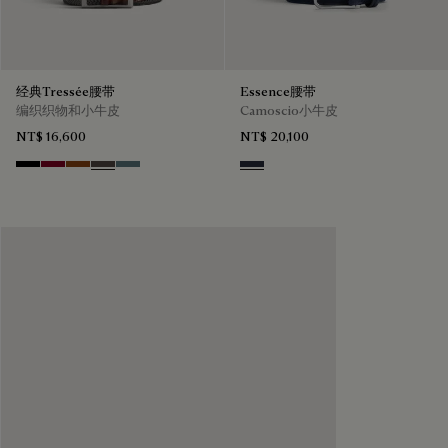
经典Tressée腰带
Essence腰带
编织织物和小牛皮
Camoscio小牛皮
NT$ 16,600
NT$ 20,100
Black
Saint Emilion Tri
Dark Toffee
Grey
Stone Denim
Navy