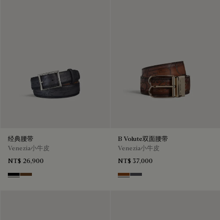
经典腰带
B Volute双面腰带
Venezia小牛皮
Venezia小牛皮
NT$ 26,900
NT$ 37,000
Nero
Tobacco Bis
Nero Grigio & Mogano
Mogano & Nero Grigio