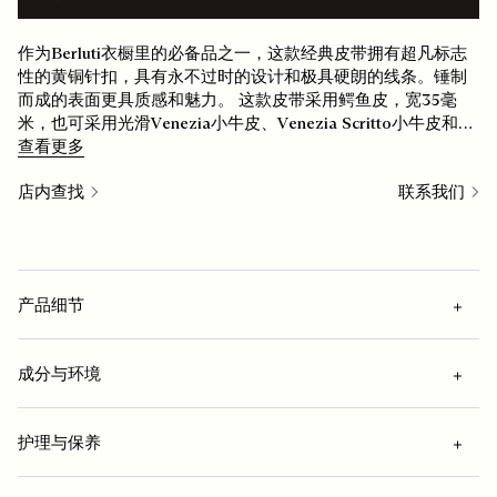
作为Berluti衣橱里的必备品之一，这款经典皮带拥有超凡标志
性的黄铜针扣，具有永不过时的设计和极具硬朗的线条。锤制
而成的表面更具质感和魅力。 这款皮带采用鳄鱼皮，宽35毫
米，也可采用光滑Venezia小牛皮、Venezia Scritto小牛皮和编
织绒面小牛皮。 一个带扣，多种风格，造就无限的穿搭组合。
查看更多
店内查找
联系我们
产品细节
成分与环境
技术细节
护理与保养
锻造黄铜针扣 ”镀钯“表面处理
成分
Berluti LOGO居于带扣顶部中央