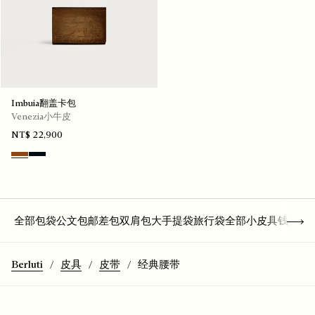
Imbuia翻盖卡包
Venezia小牛皮
NT$ 22,900
Cacao Intenso
Atlantide
Show 
全部包袋
公文包
邮差包
双肩包
大手提袋
旅行袋
全部小皮具
钱夹
卡
Berluti
皮具
皮带
经典腰带