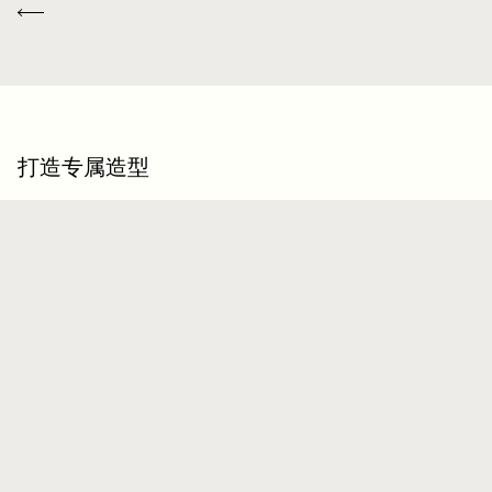
Previous
承袭创始人Alessandro Berluti兼具制靴与修鞋的匠艺传承，
Berluti自诞生之初便秉持循环理念，悉心为顾客提供养护与修
复服务，令每件作品的生命得以延续。 无论是鞋履、皮具，还
是成衣，我们的工坊皆提供多样化的修复与保养服务，令每件
作品皆能优雅长久地陪伴在顾客身边。
打造专属造型
延续作品的生命力