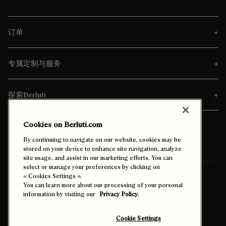
订单
专属定制与服务
探索Berluti
Cookies on Berluti.com
By continuing to navigate on our website, cookies may be
stored on your device to enhance site navigation, analyze
site usage, and assist in our marketing efforts. You can
select or manage your preferences by clicking on
寄送至
台灣 (中文)
« Cookies Settings ».
You can learn more about our processing of your personal
information by visiting our
Privacy Policy.
启用高对比度模式
Cookie Settings