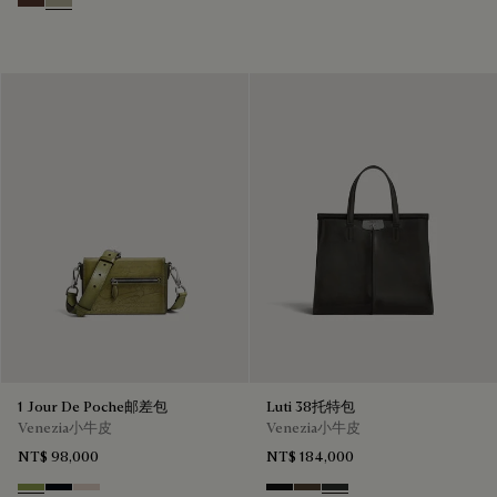
Soft Brown
Light Kaki
1 Jour De Poche邮差包
Luti 38托特包
Venezia小牛皮
Venezia小牛皮
NT$ 98,000
NT$ 184,000
Willow
Atlantide
Gris
Nero Grigio
Alba
Verbena