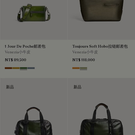
1 Jour De Poche邮差包
Toujours Soft Hobo拉链邮差包
Venezia小牛皮
Venezia小牛皮
NT$ 89,500
NT$ 118,000
Cacao Intenso
Mustard
Racing Green
Bleu Brume
Ice Gold
Sandstorm
新品
新品