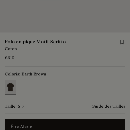
Save f
Polo en piqué Motif Scritto
Coton
€610
Coloris:
Earth Brown
selected
Taille:
S
Guide des Tailles
Être Alerté