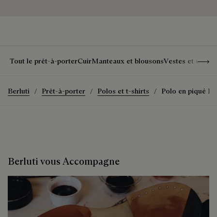
conçus à partir de matériaux durables et recyclés.
Découvrez nos engagements
Show 
Tout le prêt-à-porter
Cuir
Manteaux et blousons
Vestes et costu
Berluti
Prêt-à-porter
Polos et t-shirts
Polo en piqué Mo
Berluti vous Accompagne