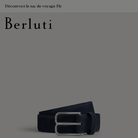
Découvrez le sac de voyage Fly
Page d'Accueil Berluti