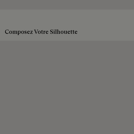
chacun de porter ses produits, en beauté, le plus longtemps
possible.
Prolonger la vie du produit
Emballages
Composez Votre Silhouette
Berluti privilégie des emballages respectueux de
l'environnement, sans plastique vierge d'origine fossile,
conçus à partir de matériaux durables et recyclés.
Découvrez nos engagements