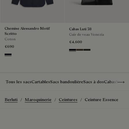
Chemise Alessandro Motif
Cabas Luti 38
Scritto
Cuir de veau Venezia
Coton
€4,600
€690
NERO GRIGIO
Alba
Verbena
Cold Night Blue
Show 
Tous les sacs
Cartables
Sacs bandoulière
Sacs à dos
Cabas
Sacs 
Berluti
Maroquinerie
Ceintures
Ceinture Essence