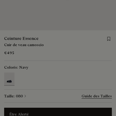
Save 
Ceinture Essence
Cuir de veau camoscio
€495
Coloris:
Navy
selected
Taille:
080
Guide des Tailles
Être Alerté