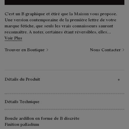
C'est un B graphique et étiré que la Maison vous propose.
Une version contemporaine de la première lettre de votre
marque fétiche, que seuls les vrais connaisseurs sauront
reconnaître. A noter, certaines étant réversibles, elles
permettent dans ce cas de profiter d'une seconde nuance.
Voir Plus
Trouver en Boutique
Nous Contacter
Détails du Produit
Détails Technique
Boucle ardillon en forme de B discrète
Finition palladium