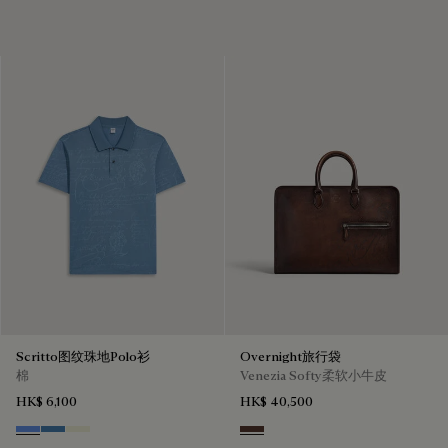
Scritto图纹珠地Polo衫
Overnight旅行袋
棉
Venezia Softy柔软小牛皮
HK$ 6,100
HK$ 40,500
Cornflower Blue
Nile Blue
Breezy Beige
Soft Brown