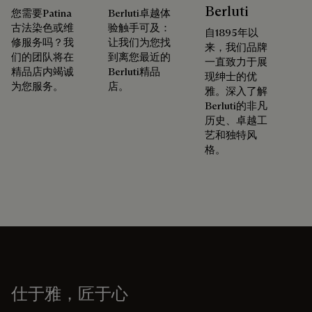
Berluti
您需要Patina
Berluti卓越体
古法染色或维
验触手可及：
自1895年以
修服务吗？我
让我们为您找
来，我们品牌
们的团队将在
到离您最近的
一直致力于展
精品店内竭诚
Berluti精品
现绅士的优
为您服务。
店。
雅。深入了解
Berluti的非凡
历史、卓越工
艺和独特风
格。
仕于雅，匠于心