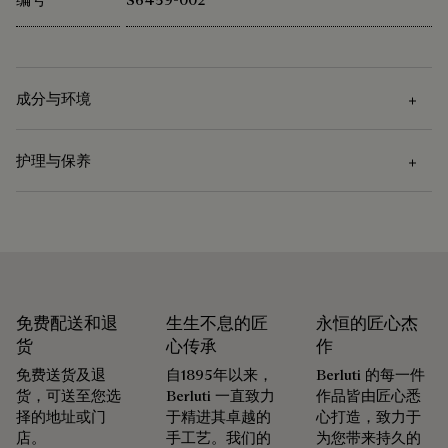
成分与环境
护理与保养
成分
Venezia小牛皮 - 仅可以相同色调转色
护理说明
Berluti 积极倡导使用可持续原材料。目前，品牌所使用的超过
92% 的关键原材料已经通过了最严格的认证标准。
Venezia皮革的护理是先使用软布去除污渍，再涂上颜色合适的
探寻材质本源
护理蜡以滋养和保护皮革。然后用抛光手套用力擦拭，令其焕
免费配送和退
生生不息的匠
永恒的匠心杰
发光泽。
货
心传承
作
领略悉心呵护的仪式感
免费送货及退
自1895年以来，
Berluti 的每一件
包装
货，可送至您选
Berluti 一直致力
作品皆由匠心悉
择的地址或门
于精进其卓越的
心打造，致力于
Berluti 优先采用环保包装，不含原始化石塑料，全都使用可持
店。
手工艺。我们的
为您带来持久的
免费首次转色服务