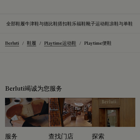
全部鞋履
牛津鞋与德比鞋
搭扣鞋
乐福鞋
靴子
运动鞋
凉鞋与单鞋
Berluti
鞋履
Playtime运动鞋
Playtime便鞋
Berluti竭诚为您服务
服务
查找门店
探索