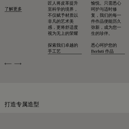
续和回收材料制成。
匠人将皮革提升
愉悦。只需悉心
了解更多
至科学的境界，
呵护与适时修
我们的匠心承诺
不仅赋予材质以
复，我们的每一
Patina古法染色工艺凝聚数十载匠艺传承，令每件作品化为别
非凡的艺术美
件作品便能历久
具一格的艺术臻品，映现出其所承载的故事与情感。 精品店臻
感，更将舒适度
弥新，成为您一
选约六十种色调，令Patina古法染色工艺的色泽随岁月流转，
视为无上的荣耀
生的珍伴。
与生活的节奏共鸣。
驯养时光的印记
探索我们卓越的
悉心呵护您的
手工艺
Berluti 作品
可修复性
Previous
Next
承袭创始人Alessandro Berluti兼具制靴与修鞋的匠艺传承，
Berluti自诞生之初便秉持循环理念，悉心为顾客提供养护与修
复服务，令每件作品的生命得以延续。 无论是鞋履、皮具，还
是成衣，我们的工坊皆提供多样化的修复与保养服务，令每件
作品皆能优雅长久地陪伴在顾客身边。
打造专属造型
延续作品的生命力