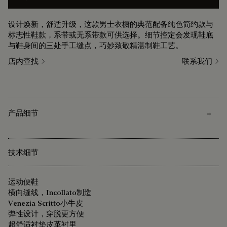
设计焕新，舒适升级，这款男士衣橱的典范配备纯色简约款与
标志性鞋款，系带或无系带款可供选择。细节控定会发现鞋底
与鞋身间的三处手工缝点，巧妙致敬精湛制鞋工艺。
店内查找
联系我们
产品细节
技术细节
运动便鞋
横向缝线，Incollato制造
Venezia Scritto小牛皮
弹性设计，穿脱更方便
超舒适衬垫皮革衬里