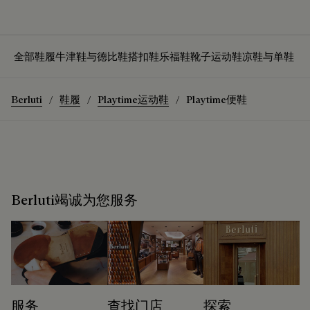
全部鞋履
牛津鞋与德比鞋
搭扣鞋
乐福鞋
靴子
运动鞋
凉鞋与单鞋
Berluti
鞋履
Playtime运动鞋
Playtime便鞋
Berluti竭诚为您服务
服务
查找门店
探索