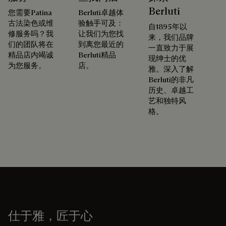
Berluti
您需要Patina
Berluti卓越体
古法染色或维
验触手可及：
自1895年以
修服务吗？我
让我们为您找
来，我们品牌
们的团队将在
到离您最近的
一直致力于展
精品店内竭诚
Berluti精品
现绅士的优
为您服务。
店。
雅。深入了解
Berluti的非凡
历史、卓越工
艺和独特风
格。
仕于雅，匠于心