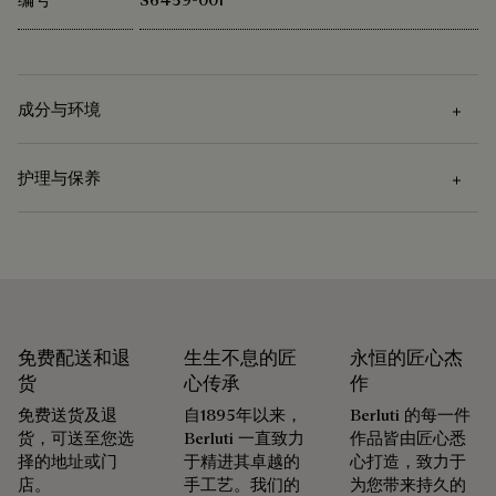
成分与环境
护理与保养
成分
Venezia小牛皮 - 仅可以相同色调转色
护理说明
Berluti 积极倡导使用可持续原材料。目前，品牌所使用的超过
92% 的关键原材料已经通过了最严格的认证标准。
Venezia皮革的护理是先使用软布去除污渍，再涂上颜色合适的
探寻材质本源
护理蜡以滋养和保护皮革。然后用抛光手套用力擦拭，令其焕
免费配送和退
生生不息的匠
永恒的匠心杰
发光泽。
货
心传承
作
领略悉心呵护的仪式感
免费送货及退
自1895年以来，
Berluti 的每一件
包装
货，可送至您选
Berluti 一直致力
作品皆由匠心悉
择的地址或门
于精进其卓越的
心打造，致力于
Berluti 优先采用环保包装，不含原始化石塑料，全都使用可持
店。
手工艺。我们的
为您带来持久的
免费首次转色服务