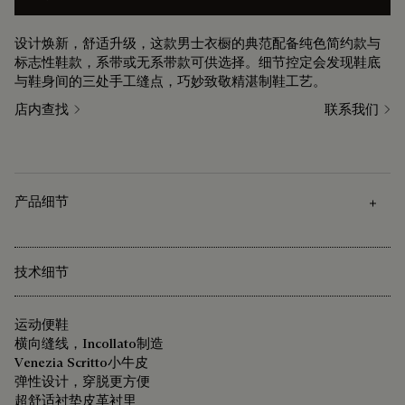
设计焕新，舒适升级，这款男士衣橱的典范配备纯色简约款与
标志性鞋款，系带或无系带款可供选择。细节控定会发现鞋底
与鞋身间的三处手工缝点，巧妙致敬精湛制鞋工艺。
店内查找
联系我们
产品细节
技术细节
运动便鞋
横向缝线，Incollato制造
Venezia Scritto小牛皮
弹性设计，穿脱更方便
超舒适衬垫皮革衬里