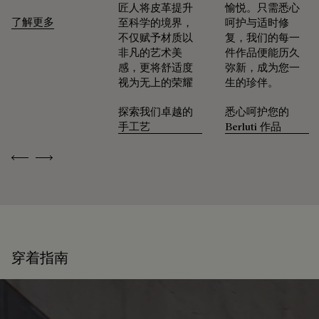
续和回收材料制成。
匠人将皮革提升
愉悦。只需悉心
了解更多
至科学的境界，
呵护与适时修
我们的匠心承诺
不仅赋予材质以
复，我们的每一
Patina古法染色工艺凝聚数十载匠艺传承，令每件作品化为别
非凡的艺术美
件作品便能历久
具一格的艺术臻品，映现出其所承载的故事与情感。 精品店臻
感，更将舒适度
弥新，成为您一
选约六十种色调，令Patina古法染色工艺的色泽随岁月流转，
视为无上的荣耀
生的珍伴。
与生活的节奏共鸣。
驯养时光的印记
探索我们卓越的
悉心呵护您的
手工艺
Berluti 作品
可修复性
Previous
Next
承袭创始人Alessandro Berluti兼具制靴与修鞋的匠艺传承，
Berluti自诞生之初便秉持循环理念，悉心为顾客提供养护与修
复服务，令每件作品的生命得以延续。 无论是鞋履、皮具，还
是成衣，我们的工坊皆提供多样化的修复与保养服务，令每件
作品皆能优雅长久地陪伴在顾客身边。
穿着指南
延续作品的生命力