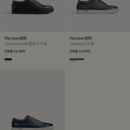
Playtime便鞋
Playtime便鞋
Venezia Softy柔软小牛皮
Venezia小牛皮
HK$ 14,900
HK$ 14,900
Nero Grigio
Light Aluminio
Cacao Intenso