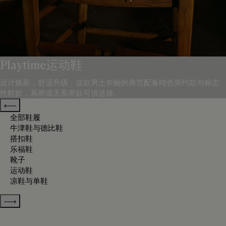
Playtime运动鞋
设计焕新，舒适升级，这款男士衣橱的典范配备纯色简约款与标志
性鞋款，系带或无系带款可供选择。
Previous categories
全部鞋履
牛津鞋与德比鞋
搭扣鞋
乐福鞋
靴子
运动鞋
凉鞋与单鞋
Show more categories
排序方式