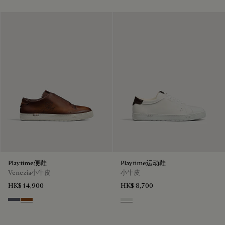
Playtime便鞋
Playtime运动鞋
Venezia小牛皮
小牛皮
HK$ 14,900
HK$ 8,700
Light Aluminio
Cacao Intenso
White