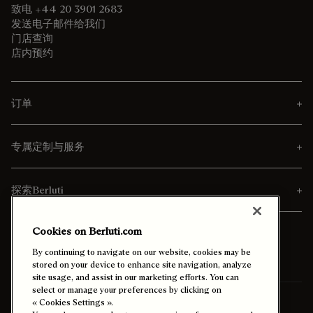
致电 +44 20 3901 2683
发送电子邮件给我们
门店查询
店内预约
订单
专属定制与服务
探索Berluti
Cookies on Berluti.com
By continuing to navigate on our website, cookies may be
stored on your device to enhance site navigation, analyze
site usage, and assist in our marketing efforts. You can
select or manage your preferences by clicking on
寄送至
中國香港特別行政區 (中文)
« Cookies Settings ».