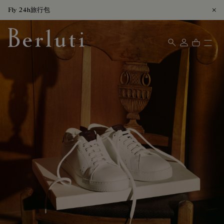
Fly 24h旅行包
Berluti homepage