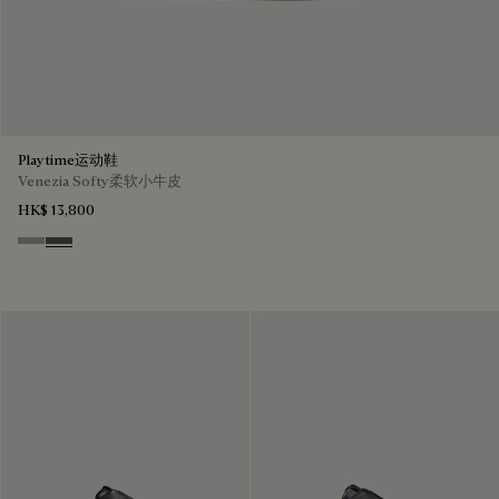
Playtime运动鞋
Venezia Softy柔软小牛皮
HK$ 13,800
Pebble Grey
Selva Oscura