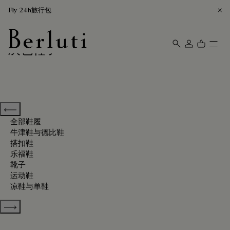
Fly 24h旅行包
灰色鞋子
Berluti homepage
Previous categories
全部鞋履
牛津鞋与德比鞋
搭扣鞋
乐福鞋
靴子
运动鞋
凉鞋与单鞋
Show more categories
排序方式