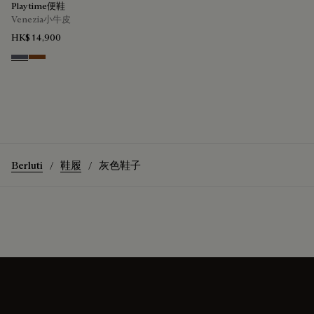
Playtime便鞋
Venezia小牛皮
HK$ 14,900
Light Aluminio
Cacao Intenso
Berluti
鞋履
灰色鞋子