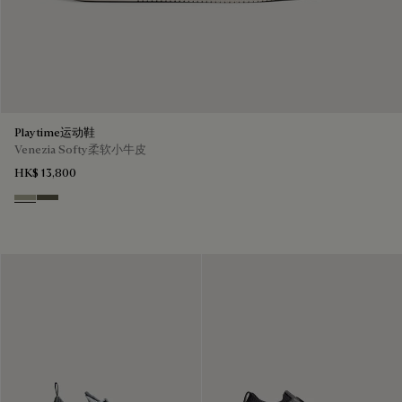
Playtime运动鞋
Venezia Softy柔软小牛皮
HK$ 13,800
Pebble Grey
Selva Oscura