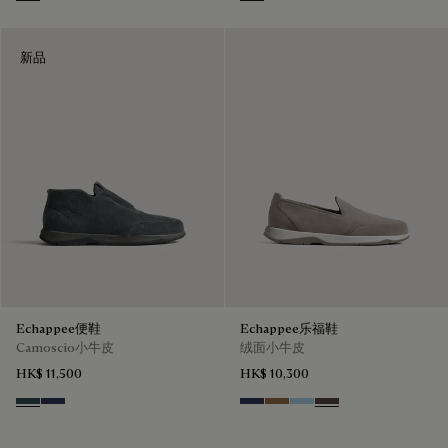
Grey
Iron Grey
新品
Echappee便鞋
Echappee乐福鞋
Camoscio小牛皮
绒面小牛皮
HK$ 11,500
HK$ 10,300
Asphalt
Blu
Blu
Dark Beige
Light Blue
Grey