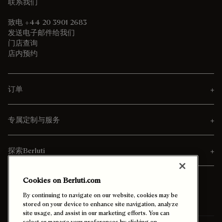
联系我们
致电 +44 20 3901 2683
发送电子邮件给我们
门店查询
店内预约
订单
专属定制与服务
探索Berluti
Cookies on Berluti.com
By continuing to navigate on our website, cookies may be
stored on your device to enhance site navigation, analyze
site usage, and assist in our marketing efforts. You can
select or manage your preferences by clicking on