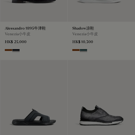
Alessandro 1895牛津鞋
Shadow凉鞋
Venezia小牛皮
Venezia小牛皮
HK$ 25,000
HK$ 10,300
Charcoal Brown
Charcoal Gray
Cacao Intenso
Mysterious Grey