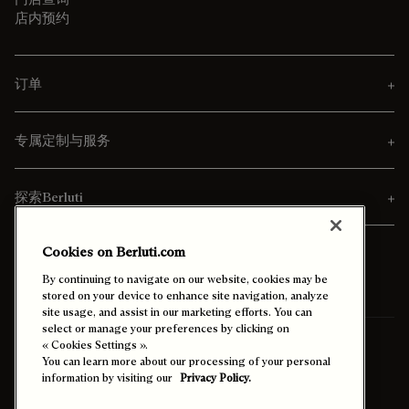
店内预约
订单
专属定制与服务
探索Berluti
Cookies on Berluti.com
By continuing to navigate on our website, cookies may be
stored on your device to enhance site navigation, analyze
site usage, and assist in our marketing efforts. You can
select or manage your preferences by clicking on
寄送至
中國香港特別行政區 (中文)
« Cookies Settings ».
You can learn more about our processing of your personal
information by visiting our
Privacy Policy.
启用高对比度模式