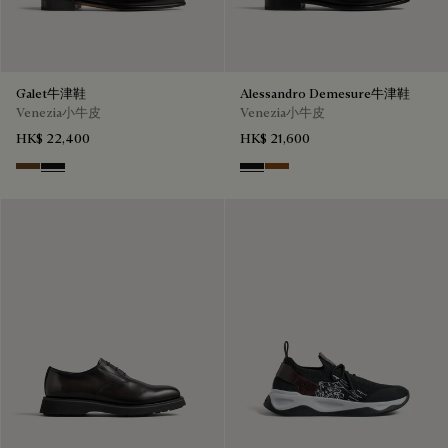
Galet牛津鞋
Alessandro Demesure牛津鞋
Venezia小牛皮
Venezia小牛皮
HK$ 22,400
HK$ 21,600
Tobacco Bis
Nero Grigio
Nero Grigio
Cacao Intenso