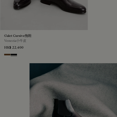
Galet Cursive拖鞋
Venezia小牛皮
HK$ 22,400
Tobacco Bis
Nero Grigio