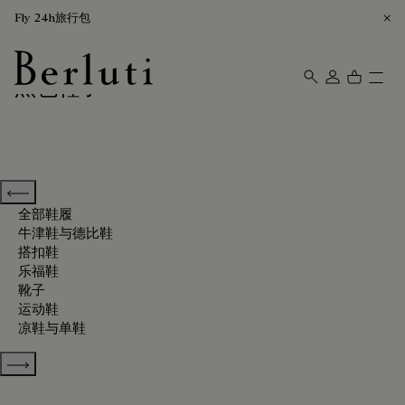
Fly 24h旅行包
黑色鞋子
Berluti homepage
Previous categories
全部鞋履
牛津鞋与德比鞋
搭扣鞋
乐福鞋
靴子
运动鞋
凉鞋与单鞋
Show more categories
排序方式