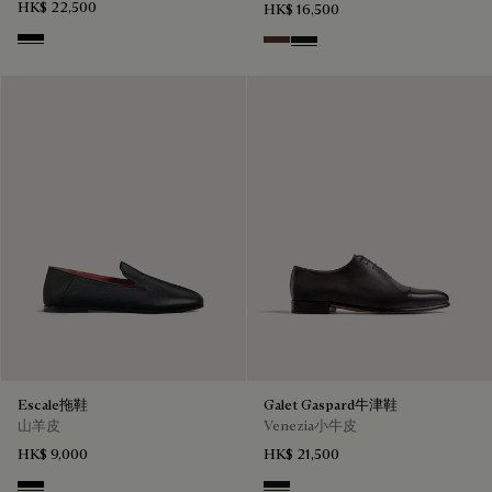
HK$ 22,500
HK$ 16,500
Black
Soft Brown
Nero Grigio
Escale拖鞋
Galet Gaspard牛津鞋
山羊皮
Venezia小牛皮
HK$ 9,000
HK$ 21,500
Nero
Nero Grigio