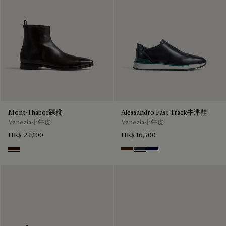
Mont-Thabor踝靴
Alessandro Fast Track牛津鞋
Venezia小牛皮
Venezia小牛皮
HK$ 24,100
HK$ 16,500
Fondant
Marrone Intenso
Nero Fume
Nero Blu