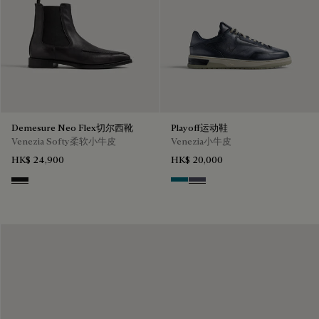
Demesure Neo Flex切尔西靴
Playoff运动鞋
Venezia Softy柔软小牛皮
Venezia小牛皮
HK$ 24,900
HK$ 20,000
Nero Grigio
Nebulosa
Nero Sfumato