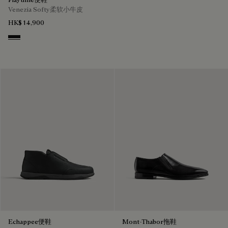
Venezia Softy柔软小牛皮
HK$ 14,900
Nero Grigio
Echappee便鞋
Mont-Thabor拖鞋