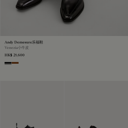
Andy Demesure乐福鞋
Venezia小牛皮
HK$ 21,600
Nero Grigio
Cacao Intenso