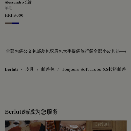
Alessandro长裤
羊毛
HK$ 9,000
Moss
Deep Blue
Show 
全部包袋
公文包
邮差包
双肩包
大手提袋
旅行袋
全部小皮具
钱夹
卡
Berluti
皮具
邮差包
Toujours Soft Hobo XS拉链邮差包
Berluti竭诚为您服务