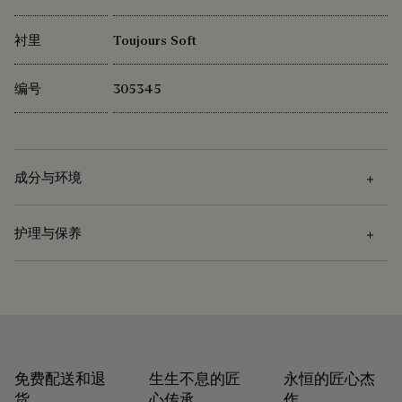
衬里
Toujours Soft
编号
305345
成分与环境
护理与保养
成分
Venezia小牛皮
护理说明
棉/亚麻衬里
Berluti 积极倡导使用可持续原材料。目前，品牌所使用的超过
Venezia皮革的护理需先使用软布去除污渍，再涂上透明的皮革
92% 的关键原材料已经通过了最严格的认证标准。
护理蜡以滋养和保护皮革。然后用抛光手套用力擦拭以充分恢
免费配送和退
生生不息的匠
永恒的匠心杰
探寻材质本源
复皮革的原有光泽。
货
心传承
作