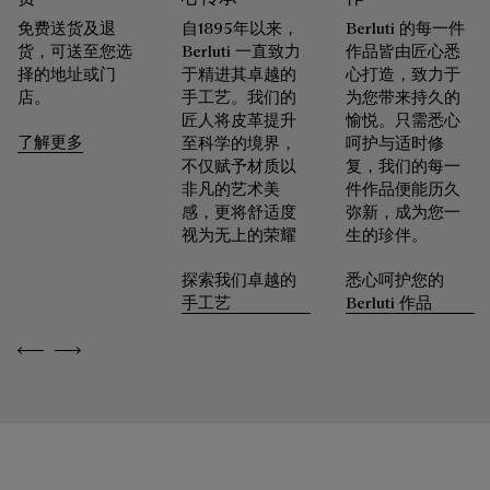
领略悉心呵护的仪式感
免费送货及退
自1895年以来，
Berluti 的每一件
货，可送至您选
Berluti 一直致力
作品皆由匠心悉
包装
择的地址或门
于精进其卓越的
心打造，致力于
店。
手工艺。我们的
为您带来持久的
免费首次转色服务
Berluti 优先采用环保包装，不含原始化石塑料，全都使用可持
匠人将皮革提升
愉悦。只需悉心
续和回收材料制成。
了解更多
至科学的境界，
呵护与适时修
不仅赋予材质以
复，我们的每一
Patina古法染色工艺凝聚数十载匠艺传承，令每件作品化为别
我们的匠心承诺
非凡的艺术美
件作品便能历久
具一格的艺术臻品，映现出其所承载的故事与情感。 精品店臻
感，更将舒适度
弥新，成为您一
选约六十种色调，令Patina古法染色工艺的色泽随岁月流转，
视为无上的荣耀
生的珍伴。
与生活的节奏共鸣。
驯养时光的印记
探索我们卓越的
悉心呵护您的
手工艺
Berluti 作品
可修复性
Previous
Next
承袭创始人Alessandro Berluti兼具制靴与修鞋的匠艺传承，
Berluti自诞生之初便秉持循环理念，悉心为顾客提供养护与修
复服务，令每件作品的生命得以延续。 无论是鞋履、皮具，还
是成衣，我们的工坊皆提供多样化的修复与保养服务，令每件