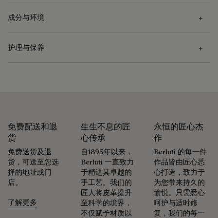
成分与环境
护理与保养
成分
醋酸纤维
护理说明
Berluti 积极倡导使用可持续原材料。目前，品牌所使用的超过
92% 的关键原材料已经通过了最严格的认证标准。
我们建议使用软布擦护太阳镜
探寻材质本源
免费配送和退
生生不息的匠
永恒的匠心杰
货
心传承
作
可修复性
免费送货及退
自1895年以来，
Berluti 的每一件
包装
货，可送至您选
Berluti 一直致力
作品皆由匠心悉
承袭创始人Alessandro Berluti兼具制靴与修鞋的匠艺传承，
择的地址或门
于精进其卓越的
心打造，致力于
Berluti 优先采用环保包装，不含原始化石塑料，全都使用可持
Berluti自诞生之初便秉持循环理念，悉心为顾客提供养护与修
店。
手工艺。我们的
为您带来持久的
续和回收材料制成。
复服务，令每件作品的生命得以延续。 无论是鞋履、皮具，还
匠人将皮革提升
愉悦。只需悉心
是成衣，我们的工坊皆提供多样化的修复与保养服务，令每件
了解更多
至科学的境界，
呵护与适时修
我们的匠心承诺
作品皆能优雅长久地陪伴在顾客身边。
不仅赋予材质以
复，我们的每一