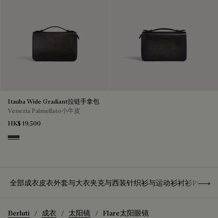
Itauba Wide Gradiant拉链手拿包
Venezia Palmellato小牛皮
HK$ 19,500
Grey Flanel
Show 
全部成衣
皮衣
外套与大衣
夹克与西装
针织衫与运动衫
衬衫
POLO
Berluti
成衣
太阳镜
Flare太阳眼镜