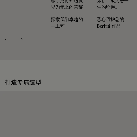
感，更将舒适度
弥新，成为您一
视为无上的荣耀
生的珍伴。
驯养时光的印记
探索我们卓越的
悉心呵护您的
手工艺
Berluti 作品
可修复性
Previous
Next
承袭创始人Alessandro Berluti兼具制靴与修鞋的匠艺传承，
Berluti自诞生之初便秉持循环理念，悉心为顾客提供养护与修
复服务，令每件作品的生命得以延续。 无论是鞋履、皮具，还
是成衣，我们的工坊皆提供多样化的修复与保养服务，令每件
作品皆能优雅长久地陪伴在顾客身边。
延续作品的生命力
打造专属造型