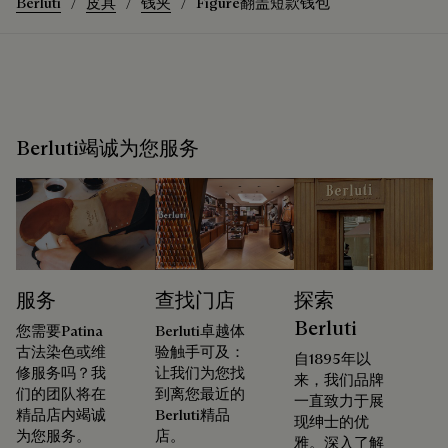
Berluti
皮具
钱夹
Figure翻盖短款钱包
Berluti竭诚为您服务
服务
查找门店
探索
Berluti
您需要Patina
Berluti卓越体
古法染色或维
验触手可及：
自1895年以
修服务吗？我
让我们为您找
来，我们品牌
们的团队将在
到离您最近的
一直致力于展
精品店内竭诚
Berluti精品
现绅士的优
为您服务。
店。
雅。深入了解