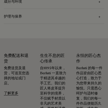
成分与环境
护理与保养
成分
Venezia小牛皮
护理说明
小牛皮衬里
Berluti 积极倡导使用可持续原材料。目前，品牌所使用的超过
Venezia皮革的护理需先使用软布去除污渍，再涂上透明的皮革
92% 的关键原材料已经通过了最严格的认证标准。
护理蜡以滋养和保护皮革。然后用抛光手套用力擦拭以充分恢
免费配送和退
生生不息的匠
永恒的匠心杰
探寻材质本源
复皮革的原有光泽。
货
心传承
作
免费送货及退
自1895年以来，
Berluti 的每一件
货，可送至您选
Berluti 一直致力
作品皆由匠心悉
包装
免费首次转色服务
择的地址或门
于精进其卓越的
心打造，致力于
店。
手工艺。我们的
为您带来持久的
Berluti 优先采用环保包装，不含原始化石塑料，全都使用可持
匠人将皮革提升
愉悦。只需悉心
Patina古法染色工艺凝聚数十载匠艺传承，令每件作品化为别
续和回收材料制成。
了解更多
至科学的境界，
呵护与适时修
具一格的艺术臻品，映现出其所承载的故事与情感。 精品店臻
不仅赋予材质以
复，我们的每一
我们的匠心承诺
选约六十种色调，令Patina古法染色工艺的色泽随岁月流转，
非凡的艺术美
件作品便能历久
与生活的节奏共鸣。