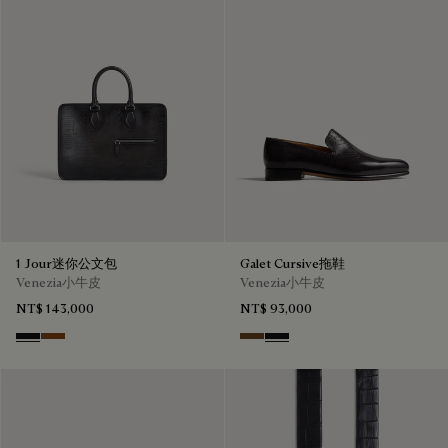
1 Jour迷你公文包
Galet Cursive拖鞋
Venezia小牛皮
Venezia小牛皮
NT$ 143,000
NT$ 93,000
Nero Grigio
Cacao Intenso
Tobacco Bis
Nero Grigio