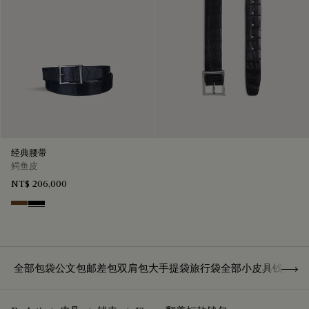
经典腰带
鳄鱼皮
NT$ 206,000
Tobacco Bis
Nero
Show 
全部包袋
公文包
邮差包
双肩包
大手提袋
旅行袋
全部小皮具
钱夹
卡