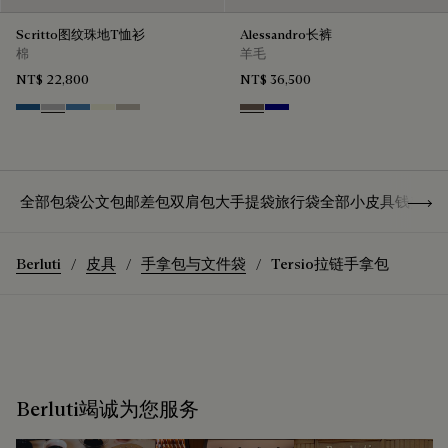
Scritto图纹珠地T恤衫
Alessandro长裤
棉
羊毛
NT$ 22,800
NT$ 36,500
Pacific Blue
Light Pebbles Grey
Nile Blue
Breezy Beige
Salvia
Moss
Deep Blue
Show 
全部包袋
公文包
邮差包
双肩包
大手提袋
旅行袋
全部小皮具
钱夹
卡
Berluti
皮具
手拿包与文件袋
Tersio拉链手拿包
Berluti竭诚为您服务