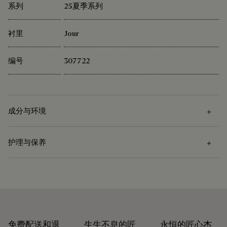
系列
25夏季系列
衬里
Jour
编号
307722
成分与环境
护理与保养
成分
Venezia小牛皮
护理说明
棉/亚麻衬里
Berluti 积极倡导使用可持续原材料。目前，品牌所使用的超过
Venezia皮革的护理从用软布清除污渍开始，接着涂上颜色合适
92% 的关键原材料已经通过了最严格的认证标准。
的鞋蜡，起到保护与防水作用。最后用抛光手套用力擦亮以恢
免费配送和退
生生不息的匠
永恒的匠心杰