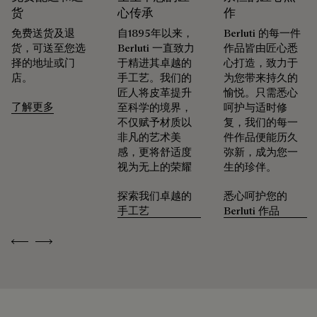
探寻材质本源
复皮革的最大光泽。
货
心传承
作
免费送货及退
自1895年以来，
Berluti 的每一件
货，可送至您选
Berluti 一直致力
作品皆由匠心悉
包装
免费首次转色服务
择的地址或门
于精进其卓越的
心打造，致力于
店。
手工艺。我们的
为您带来持久的
Berluti 优先采用环保包装，不含原始化石塑料，全都使用可持
匠人将皮革提升
愉悦。只需悉心
Patina古法染色工艺凝聚数十载匠艺传承，令每件作品化为别
续和回收材料制成。
了解更多
至科学的境界，
呵护与适时修
具一格的艺术臻品，映现出其所承载的故事与情感。 精品店臻
不仅赋予材质以
复，我们的每一
我们的匠心承诺
选约六十种色调，令Patina古法染色工艺的色泽随岁月流转，
非凡的艺术美
件作品便能历久
与生活的节奏共鸣。
感，更将舒适度
弥新，成为您一
视为无上的荣耀
生的珍伴。
驯养时光的印记
探索我们卓越的
悉心呵护您的
手工艺
Berluti 作品
可修复性
Previous
Next
承袭创始人Alessandro Berluti兼具制靴与修鞋的匠艺传承，
Berluti自诞生之初便秉持循环理念，悉心为顾客提供养护与修
复服务，令每件作品的生命得以延续。 无论是鞋履、皮具，还
是成衣，我们的工坊皆提供多样化的修复与保养服务，令每件
作品皆能优雅长久地陪伴在顾客身边。