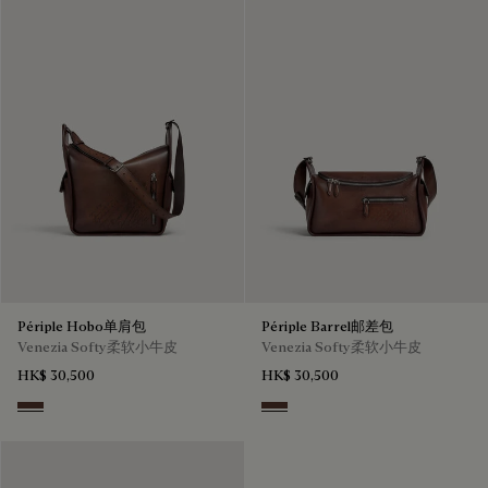
Périple Hobo单肩包
Périple Barrel邮差包
Venezia Softy柔软小牛皮
Venezia Softy柔软小牛皮
HK$ 30,500
HK$ 30,500
Soft Brown
Soft Brown