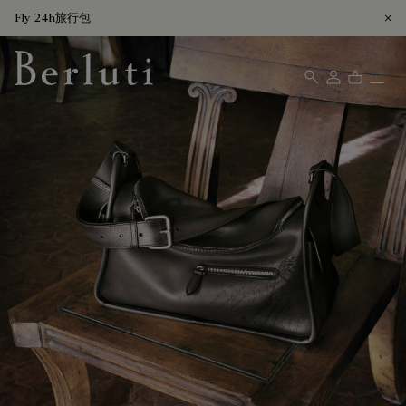
Fly 24h旅行包
Berluti homepage