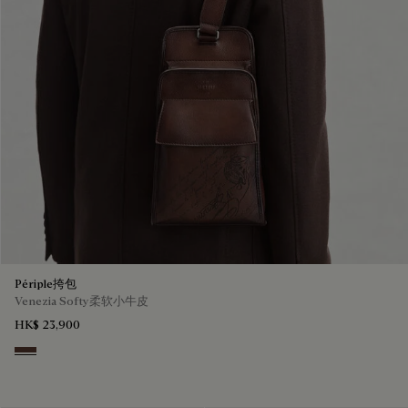
Périple挎包
Venezia Softy柔软小牛皮
HK$ 23,900
Soft Brown