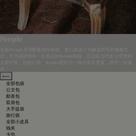
Périple
全新Périple系列配备独特构型、多口袋设计与解放双手的佩戴方
式，专为渴望拥有一款真正的Berluti包袋、且适应当代多元需求的
人群打造。拉链口袋、Scritto图纹与一体式皮革宽底，细节一应俱
全。
Previous categories
全部包袋
公文包
邮差包
双肩包
大手提袋
旅行袋
全部小皮具
钱夹
卡包