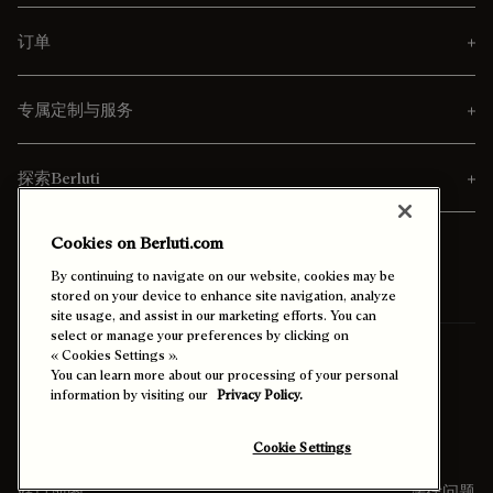
订单
专属定制与服务
探索Berluti
Cookies on Berluti.com
By continuing to navigate on our website, cookies may be
stored on your device to enhance site navigation, analyze
site usage, and assist in our marketing efforts. You can
select or manage your preferences by clicking on
寄送至
中國香港特別行政區 (中文)
« Cookies Settings ».
You can learn more about our processing of your personal
information by visiting our
Privacy Policy.
启用高对比度模式
Cookie Settings
站点地图
法律问题