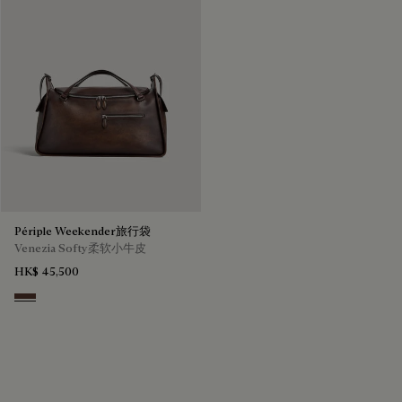
Périple Weekender旅行袋
Venezia Softy柔软小牛皮
HK$ 45,500
Soft Brown