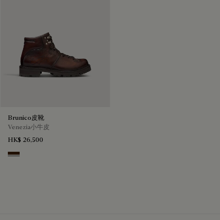
Brunico皮靴
Venezia小牛皮
HK$ 26,500
Marrone Intenso