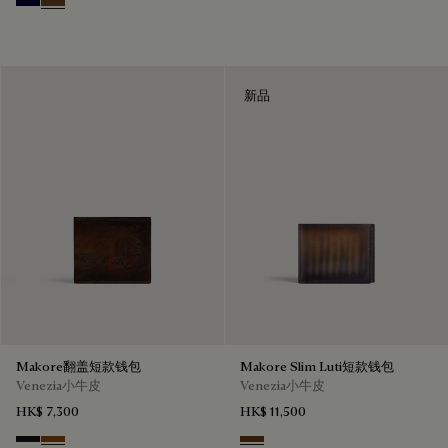
Nero Blu
Tobacco Bis
新品
Makore翻盖短款钱包
Makore Slim Luti短款钱包
Venezia小牛皮
Venezia小牛皮
HK$ 7,300
HK$ 11,500
Nero Grigio
Cacao Intenso
Marrone & Nero