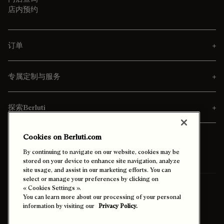
店内预约
订单
专属定制与服务
探索Berluti
Cookies on Berluti.com
By continuing to navigate on our website, cookies may be
stored on your device to enhance site navigation, analyze
site usage, and assist in our marketing efforts. You can
select or manage your preferences by clicking on
寄送至
« Cookies Settings ».
中國香港特別行政區 (中文)
You can learn more about our processing of your personal
information by visiting our
Privacy Policy.
启用高对比度模式