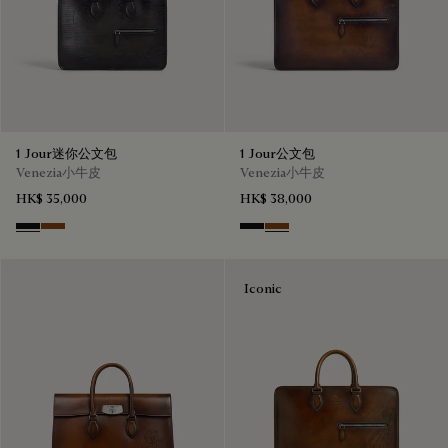
1 Jour迷你公文包
1 Jour公文包
Venezia小牛皮
Venezia小牛皮
HK$ 35,000
HK$ 38,000
Nero Grigio
Cacao Intenso
Nero Grigio
Cacao Intenso
Iconic