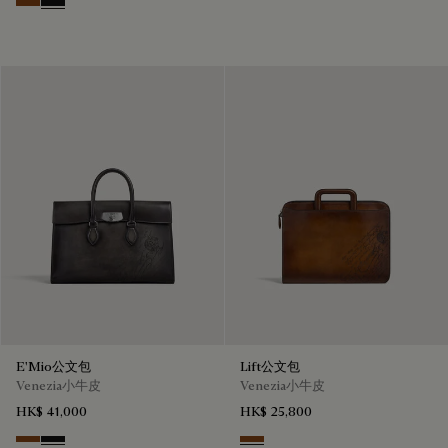
Cacao Intenso
Nero Grigio
E'Mio公文包
Lift公文包
Venezia小牛皮
Venezia小牛皮
HK$ 41,000
HK$ 25,800
Cacao Intenso
Nero Grigio
Cacao Intenso