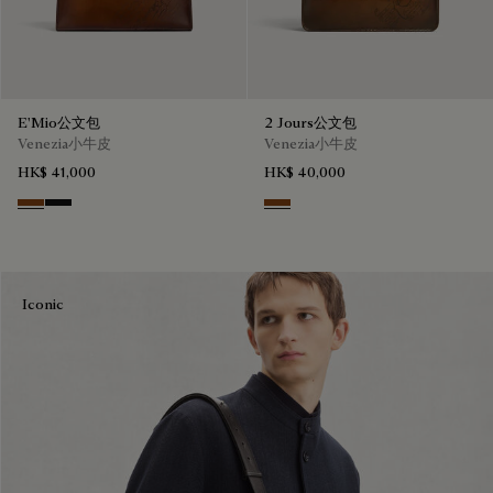
E'Mio公文包
2 Jours公文包
Venezia小牛皮
Venezia小牛皮
HK$ 41,000
HK$ 40,000
Cacao Intenso
Nero Grigio
Cacao Intenso
Iconic