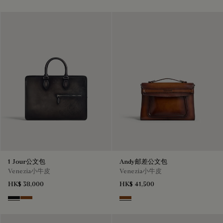
1 Jour公文包
Andy邮差公文包
Venezia小牛皮
Venezia小牛皮
HK$ 38,000
HK$ 41,500
Nero Grigio
Cacao Intenso
Cacao Intenso