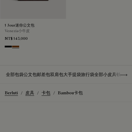
1 Jour迷你公文包
Venezia小牛皮
NT$ 143,000
Nero Grigio
Cacao Intenso
Show 
全部包袋
公文包
邮差包
双肩包
大手提袋
旅行袋
全部小皮具
钱夹
卡
Berluti
皮具
卡包
Bambou卡包