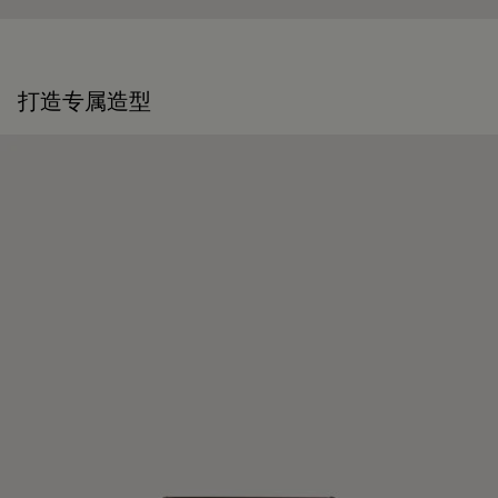
复服务，令每件作品的生命得以延续。 无论是鞋履、皮具，还
是成衣，我们的工坊皆提供多样化的修复与保养服务，令每件
作品皆能优雅长久地陪伴在顾客身边。
延续作品的生命力
打造专属造型