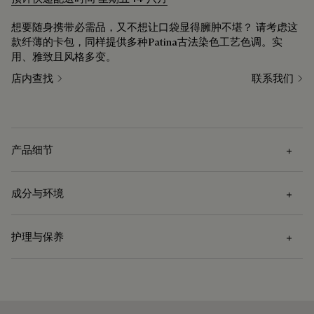
想要随身携带必需品，又不想让口袋显得臃肿不堪？ 请考虑这
款纤薄的卡包，同样提供多种Patina古法染色工艺色调。实
用、雅致且风格多变。
店内查找
联系我们
产品细节
成分与环境
外部特征
护理与保养
一个中央隔层
成分
四个卡槽
Venezia小牛皮
护理说明
小牛皮衬里