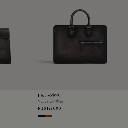
1 Jour公文包
Venezia小牛皮
NT$ 155,000
Nero Grigio
Cacao Intenso