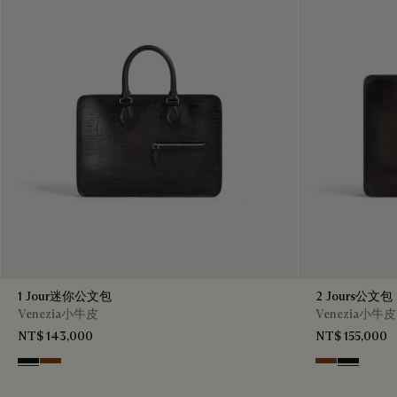
1 Jour迷你公文包
2 Jours公文包
Venezia小牛皮
Venezia小牛皮
NT$ 143,000
NT$ 155,000
Nero Grigio
Cacao Intenso
Cacao Intenso
Nero Grig