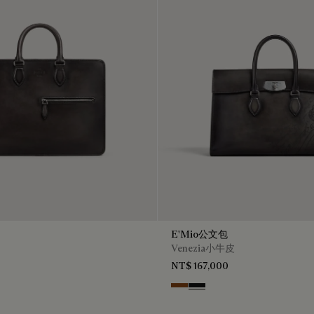
E'Mio公文包
Venezia小牛皮
NT$ 167,000
io
Cacao Intenso
Nero Grigio