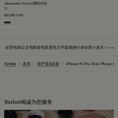
Alessandro Scritto图纹衬衫
棉
MOP$ 7,100
Cold Night Blue
Show 
全部包袋
公文包
邮差包
双肩包
大手提袋
旅行袋
全部小皮具
钱夹
卡
Berluti
皮具
保护套&皮套
iPhone 16 Pro Max Phone Ca
Berluti竭诚为您服务