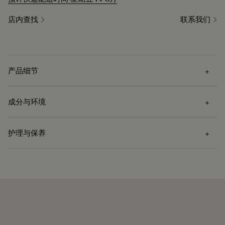
店内查找
联系我们
产品细节
成分与环境
技术细节
护理与保养
满饰Scritto图纹标志
成分
与Native Union合作推出
兼容iPhone 16 Pro Max
Venezia Scritto小牛皮
精确的切割以便控制相机按钮
护理说明
超细纤维衬里
MagSafe科技
Berluti 积极倡导使用可持续原材料。目前，品牌所使用的超过
产地
意大利生产
Venezia皮革的护理需先使用软布去除污渍，再涂上透明的皮革
92% 的关键原材料已经通过了最严格的认证标准。
护理蜡以滋养和保护皮革。然后用抛光手套用力擦拭以充分恢
免费配送和退
生生不息的匠
永恒的匠心杰
探寻材质本源
复皮革的原有光泽。