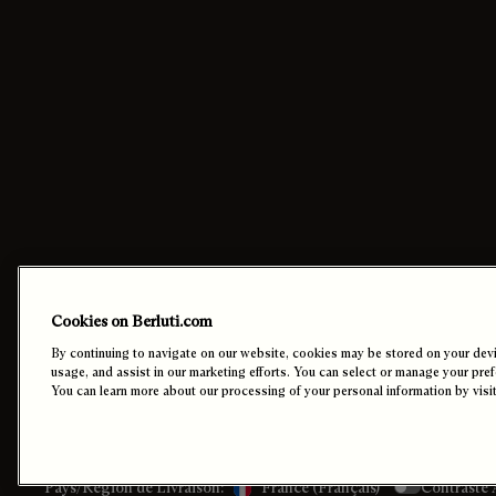
Nous Contacter
Commandes
Cookies on Berluti.com
Par Téléphone +33 1 47 20 01 77
Paiement
By continuing to navigate on our website, cookies may be stored on your devic
Nous Ecrire
Livraison
usage, and assist in our marketing efforts. You can select or manage your pre
Trouver une Boutique
Retours
You can learn more about our processing of your personal information by visi
RDV en Boutique
Paramètres de
Accessibilité:
Contraste 
Pays/Région de Livraison:
France (français)