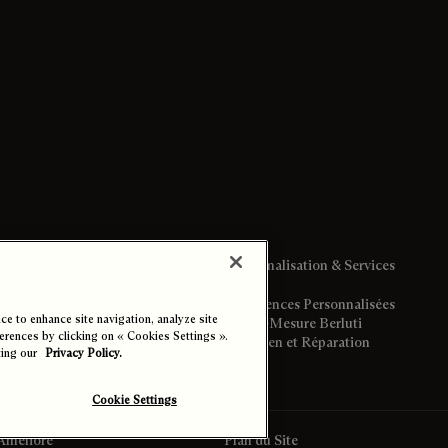
Personnalisation & Services
Expériences Personnalisées
e to enhance site navigation, analyze site
Le Sur-Mesure Berluti
ferences by clicking on « Cookies Settings ».
Entretien et Réparation
ting our
Privacy Policy.
s Cookies
 Partiellement Conforme
Cookie Settings
Amélioré
Plan du Site