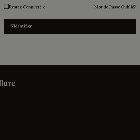
Restez Connecté-e
Mot de Passe Oublié?
S’identifier
llure